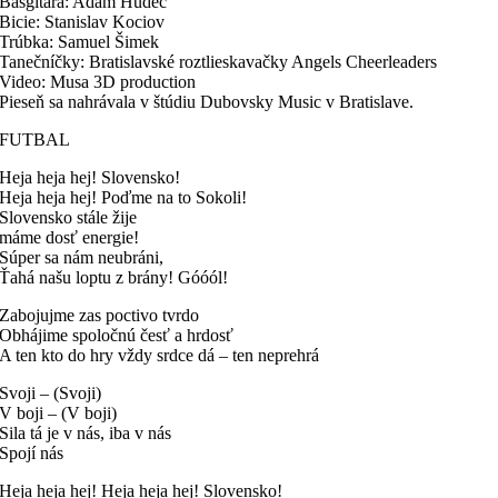
Basgitara: Adam Hudec
Bicie: Stanislav Kociov
Trúbka: Samuel Šimek
Tanečníčky: Bratislavské roztlieskavačky Angels Cheerleaders
Video: Musa 3D production
Pieseň sa nahrávala v štúdiu Dubovsky Music v Bratislave.
FUTBAL
Heja heja hej! Slovensko!
Heja heja hej! Poďme na to Sokoli!
Slovensko stále žije
máme dosť energie!
Súper sa nám neubráni,
Ťahá našu loptu z brány! Góóól!
Zabojujme zas poctivo tvrdo
Obhájime spoločnú česť a hrdosť
A ten kto do hry vždy srdce dá – ten neprehrá
Svoji – (Svoji)
V boji – (V boji)
Sila tá je v nás, iba v nás
Spojí nás
Heja heja hej! Heja heja hej! Slovensko!