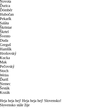
Novota
Ďurica
Ďömbér
Hubočan
Pekarík
Saláta
Škriniar
Škrtel
Švento
Duda
Greguš
Hamšík
Hrošovský
Kucka
Mak
Pečovský
Stoch
Weiss
Ďuriš
Nemec
Šesták
Kozák
Heja heja hej! Heja heja hej! Slovensko!
Slovensko stále žije