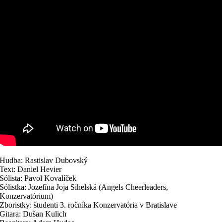
Hudba: Rastislav Dubovský
Text: Daniel Hevier
Sólista: Pavol Kovalíček
Sólistka: Jozefína Joja Sihelská (Angels Cheerleaders,
Konzervatórium)
Zboristky: študenti 3. ročníka Konzervatória v Bratislave
Gitara: Dušan Kulich