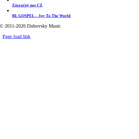
Zázračný nos CZ
BL GOSPEL – Joy To The World
© 2011-2026 Dubovsky Music
Page load link
Go
to
Top