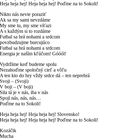
Heja heja hej! Heja heja hej! Poďme na to Sokoli!
Nikto nás nevie poraziť
Ak sa my sami nevzdáme
My sme tu, my sme víťazi
A s každým si to rozdáme
Futbal sa hrá nohami a srdcom
povzbudzujme burcujúco
Futbal sa hrá nohami a srdcom
Energia je naším kľúčom! Góóól!
Vydržíme keď budeme spolu
Nezahoďme spoločný cieľ a vôľu
A ten kto do hry vždy srdce dá – ten neprehrá
Svoji – (Svoji)
V boji – (V boji)
Sila tá je v nás, iba v nás
Spojí nás, nás, nás…
Poďme na to Sokoli!
Heja heja hej! Heja heja hej! Slovensko!
Heja heja hej! Heja heja hej! Poďme na to Sokoli!
Kozáčik
Mucha