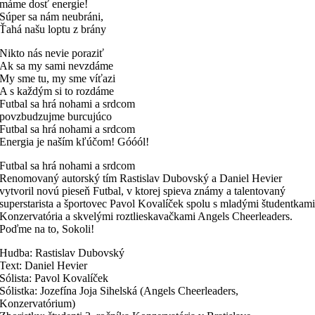
máme dosť energie!
Súper sa nám neubráni,
Ťahá našu loptu z brány
Nikto nás nevie poraziť
Ak sa my sami nevzdáme
My sme tu, my sme víťazi
A s každým si to rozdáme
Futbal sa hrá nohami a srdcom
povzbudzujme burcujúco
Futbal sa hrá nohami a srdcom
Energia je naším kľúčom! Góóól!
Futbal sa hrá nohami a srdcom
Renomovaný autorský tím Rastislav Dubovský a Daniel Hevier
vytvoril novú pieseň Futbal, v ktorej spieva známy a talentovaný
superstarista a športovec Pavol Kovalíček spolu s mladými študentkam
Konzervatória a skvelými roztlieskavačkami Angels Cheerleaders.
Poďme na to, Sokoli!
Hudba: Rastislav Dubovský
Text: Daniel Hevier
Sólista: Pavol Kovalíček
Sólistka: Jozefína Joja Sihelská (Angels Cheerleaders,
Konzervatórium)