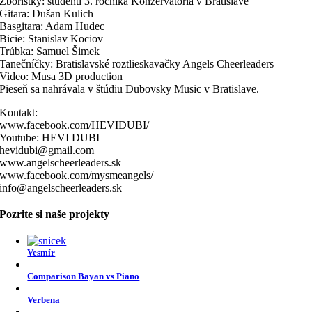
Zboristky: študenti 3. ročníka Konzervatória v Bratislave
Gitara: Dušan Kulich
Basgitara: Adam Hudec
Bicie: Stanislav Kociov
Trúbka: Samuel Šimek
Tanečníčky: Bratislavské roztlieskavačky Angels Cheerleaders
Video: Musa 3D production
Pieseň sa nahrávala v štúdiu Dubovsky Music v Bratislave.
Kontakt:
www.facebook.com/HEVIDUBI/
Youtube: HEVI DUBI
hevidubi@gmail.com
www.angelscheerleaders.sk
www.facebook.com/mysmeangels/
info@angelscheerleaders.sk
Pozrite si naše projekty
Vesmír
Comparison Bayan vs Piano
Verbena