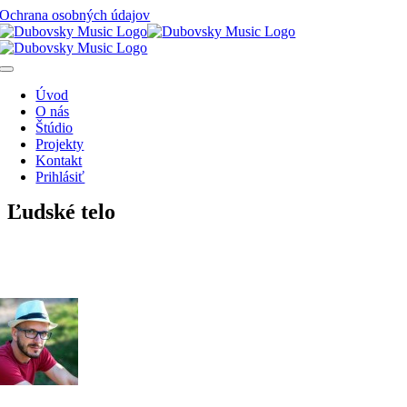
Skip
Ochrana osobných údajov
to
content
Toggle
Navigation
Úvod
O nás
Štúdio
Projekty
Kontakt
Prihlásiť
Ľudské telo