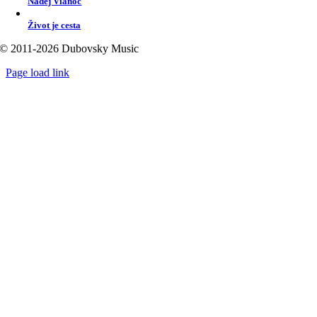
Nádej Vianoc
Život je cesta
© 2011-2026 Dubovsky Music
Page load link
Go
to
Top