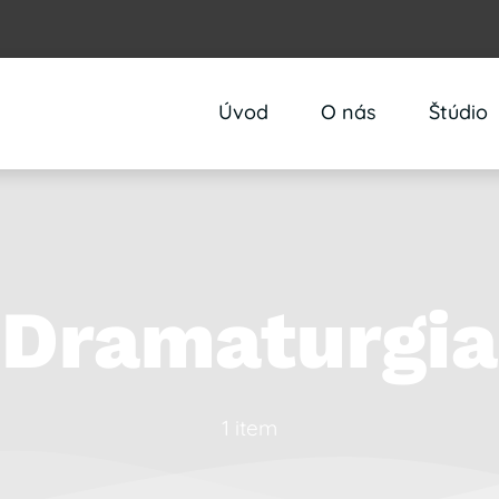
Úvod
O nás
Štúdio
Dramaturgia
1 item