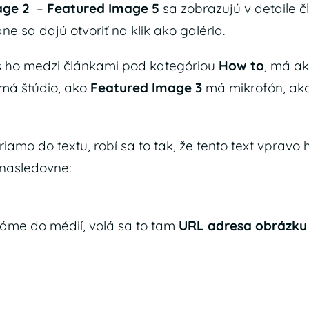
age 2
–
Featured Image 5
sa zobrazujú v detaile čl
ane sa dajú otvoriť na klik ako galéria.
eš ho medzi článkami pod kategóriou
How to
, má a
má štúdio, ako
Featured Image 3
má mikrofón, ak
riamo do textu, robí sa to tak, že tento text vpra
nasledovne:
dáme do médií, volá sa to tam
URL adresa obrázku