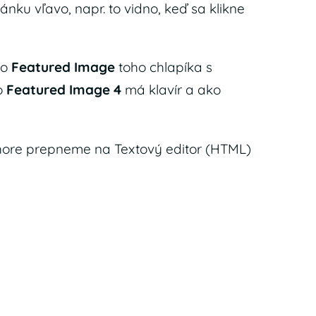
ánku vľavo, napr. to vidno, keď sa klikne
ko
Featured Image
toho chlapíka s
o
Featured Image 4
má klavír a ako
vo hore prepneme na Textový editor (HTML)