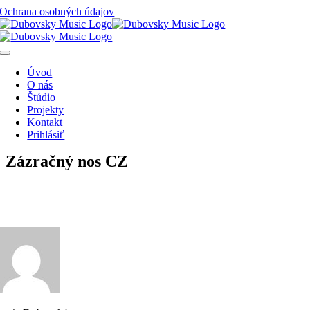
Skip
Ochrana osobných údajov
to
content
Toggle
Navigation
Úvod
O nás
Štúdio
Projekty
Kontakt
Prihlásiť
Zázračný nos CZ