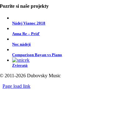
Pozrite si naše projekty
Nádej Vianoc 2018
Anna Re – Príď
Noc nádejí
Comparison Bayan vs Piano
Zvieratá
© 2011-2026 Dubovsky Music
Page load link
Go
to
Top